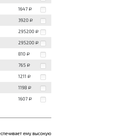
1647
Р
3920
Р
295200
Р
295200
Р
810
Р
765
Р
1211
Р
1198
Р
1607
Р
еспечивает ему высокую