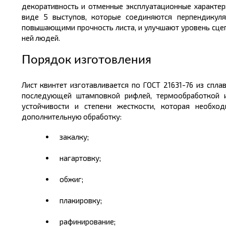
декоративность и отменные эксплуатационные характер
виде 5 выступов, которые соединяются перпендикул
повышающими прочность листа, и улучша
ю
т уровень сц
ней людей.
Порядок изготовления
Лист квинтет изготавливается по ГОСТ 21631-76 из сп
последующей штамповкой рифлей, термообработкой и
устойчивости и степени жесткости, которая необх
дополнительную обработку:
закалку;
нагартовку
;
обжиг;
плакировку;
рафинирование;