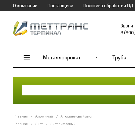
О компании
Поставщики
Политика обработки ПД
Звонит
8 (800
Металлопрокат
Труба
Главная
/
Алюминий
/
Алюминиевый лист
Главная
/
Лист
/
Лист рифленый