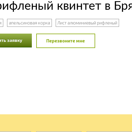
ифленый квинтет в Бр
м
апельсиновая корка
Лист алюминиевый рифленый
ть заявку
Перезвоните мне