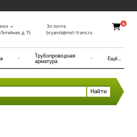
0
янск
Эл. почта
 Литейная, д. 15
bryansk@met-trans.ru
Трубопроводная
а
Ещё...
арматура
Найти