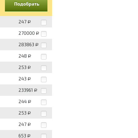
Подобрать
247
Р
270000
Р
283863
Р
248
Р
253
Р
243
Р
233961
Р
244
Р
253
Р
247
Р
653
Р