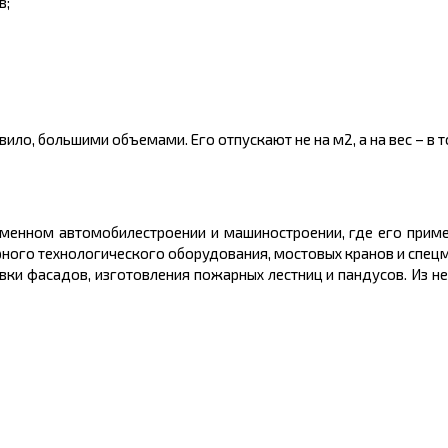
в;
вило, большими объемами. Его отпускают не на
м2
, а на вес – в
т
еменном автомобилестроении и машиностроении, где его прим
ого технологического оборудования, мостовых кранов и спецм
вки фасадов, изготовления пожарных лестниц и пандусов. Из 