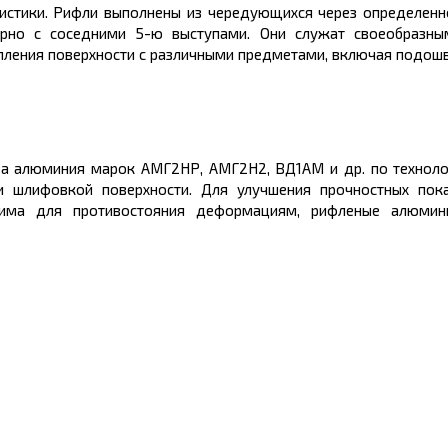
истики. Рифли выполнены из чередующихся через определенн
ярно с соседними 5-ю выступами. Они служат своеобразны
епления поверхности с различными предметами, включая подош
лава алюминия марок АМГ2НР, АМГ2Н2, ВД1АМ и др. по техноло
 шлифовкой поверхности. Для улучшения прочностных пока
одима для противостояния деформациям, рифленые алюмин