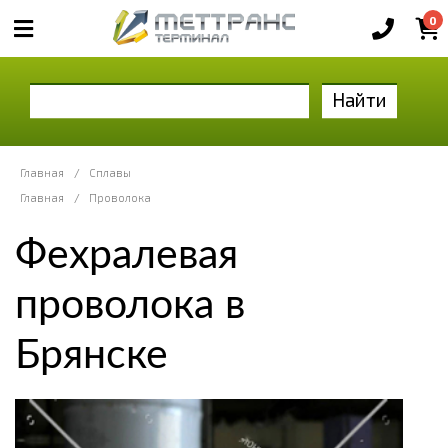
0
Найти
Главная
/
Сплавы
Главная
/
Проволока
Фехралевая
проволока в
Брянске