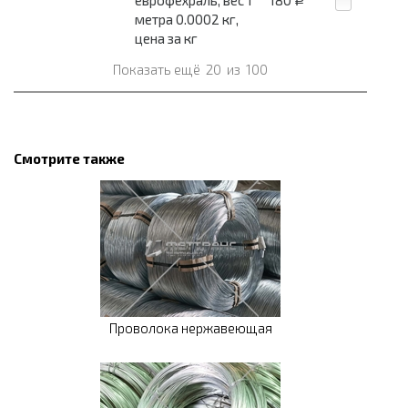
еврофехраль, вес 1
180
Р
метра 0.0002 кг,
цена за кг
Показать ещё
20
из
100
Смотрите также
Проволока нержавеющая