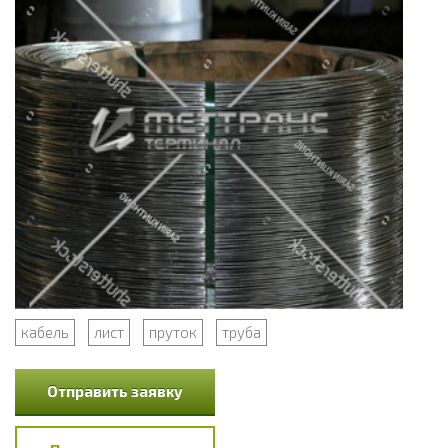
кабель
лист
пруток
труба
Отправить заявку