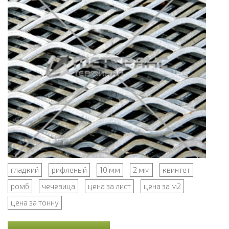
гладкий
рифленый
10 мм
2 мм
квинтет
ромб
чечевица
цена за лист
цена за м2
цена за тонну