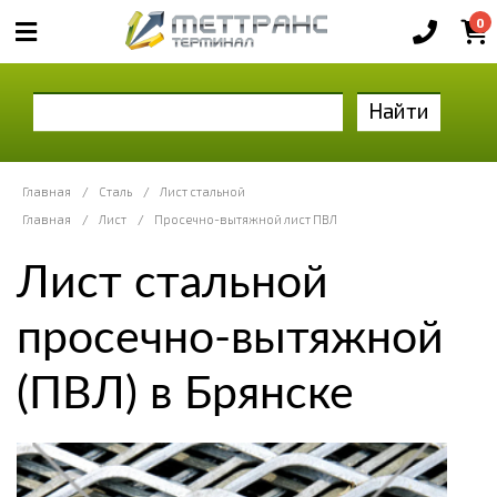
0
Найти
Главная
/
Сталь
/
Лист стальной
Главная
/
Лист
/
Просечно-вытяжной лист ПВЛ
Лист стальной
просечно-вытяжной
(ПВЛ) в Брянске