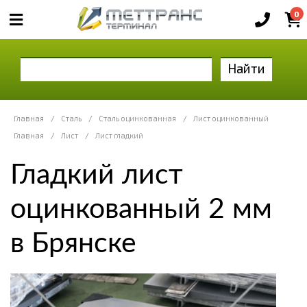
0
Найти
Главная
/
Сталь
/
Сталь оцинкованная
/
Лист оцинкованный
Главная
/
Лист
/
Лист гладкий
Гладкий лист
оцинкованный 2 мм
в Брянске