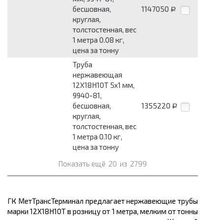
бесшовная,
1147050
Р
круглая,
толстостенная, вес
1 метра 0.08 кг,
цена за тонну
Труба
нержавеющая
12Х18Н10Т 5x1 мм,
9940-81,
бесшовная,
1355220
Р
круглая,
толстостенная, вес
1 метра 0.10 кг,
цена за тонну
Показать ещё
20
из
2799
ГК МетТрансТерминал предлагает нержавеющие трубы
марки 12Х18Н10Т в розницу от 1 метра, мелким от тонны