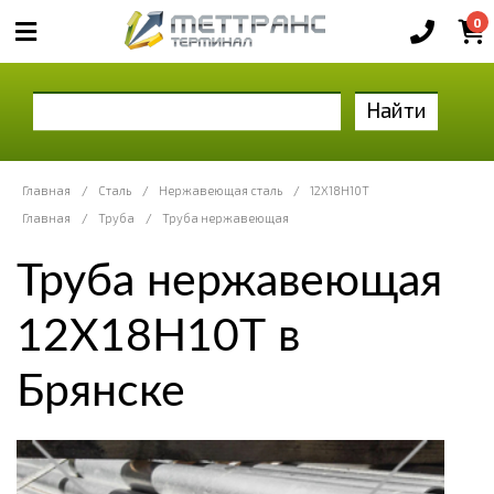
0
Найти
Главная
/
Сталь
/
Нержавеющая сталь
/
12Х18Н10Т
Главная
/
Труба
/
Труба нержавеющая
Труба нержавеющая
12Х18Н10Т в
Брянске