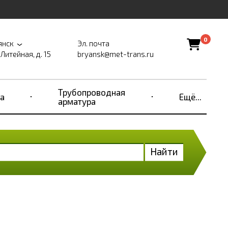
0
янск
Эл. почта
 Литейная, д. 15
bryansk@met-trans.ru
Трубопроводная
а
Ещё...
арматура
Найти