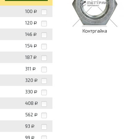
100
Р
120
Р
Контргайка
146
Р
154
Р
187
Р
311
Р
320
Р
330
Р
408
Р
562
Р
93
Р
99
Р