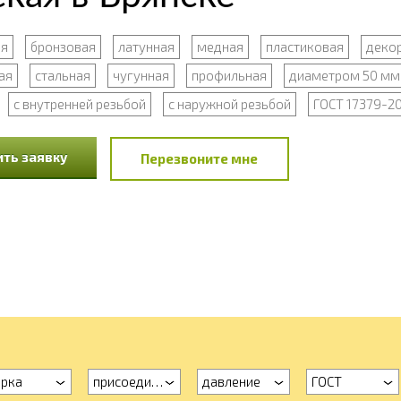
я
бронзовая
латунная
медная
пластиковая
декор
ая
стальная
чугунная
профильная
диаметром 50 мм
с внутренней резьбой
с наружной резьбой
ГОСТ 17379-2
ть заявку
Перезвоните мне
рка
присоединение
давление
ГОСТ