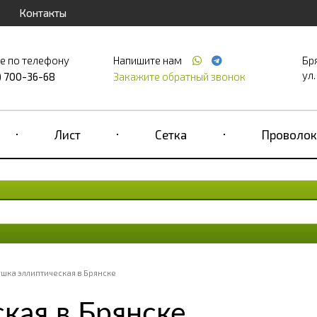
Контакты
е по телефону
Напишите нам
Бр
ул.
) 700-36-68
Закажите обратный звонок
Лист
Сетка
Проволок
ушка эллиптическая в Брянске
кая в Брянске