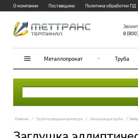
О компании
Поставщики
Политика обработки ПД
Звонит
8 (800
Металлопрокат
Труба
Главная
/
Трубопроводная арматура
/
Заглушка для трубы
/
Загл
Заглушка эллиптичес